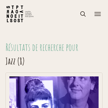
Skip
to
content
Rechercher
Rechercher
Résultats de recherche pour
Jazz
8