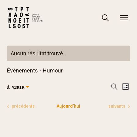
Skip
to
content
Rechercher
Rechercher
Aucun résultat trouvé.
Notice
Évènements
Humour
R
N
Recherch
À VENIR
Liste
e
a
Sélectionnez
c
v
une
Évènements
Évènements
précédents
Aujourd’hui
suivants
h
i
date.
e
g
r
a
c
t