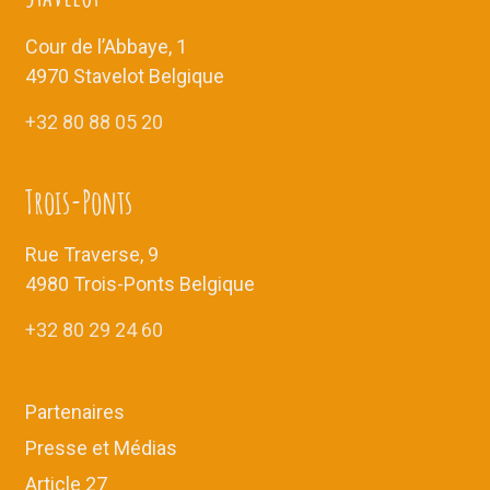
v
n
u
t
Cour de l’Abbaye, 1
e
4970 Stavelot Belgique
s
+32 80 88 05 20
É
v
è
Trois-Ponts
n
e
Rue Traverse, 9
m
4980 Trois-Ponts Belgique
e
+32 80 29 24 60
n
t
s
Partenaires
Presse et Médias
Article 27