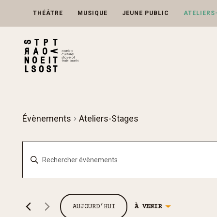
Skip
to
THÉÂTRE
MUSIQUE
JEUNE PUBLIC
ATELIERS
content
Évènements
Ateliers-Stages
Recherche
Saisir
et
mot-
navigation
clé.
de
Rechercher
vues
AUJOURD’HUI
À VENIR
Évènements
Évènements
Sélectionnez