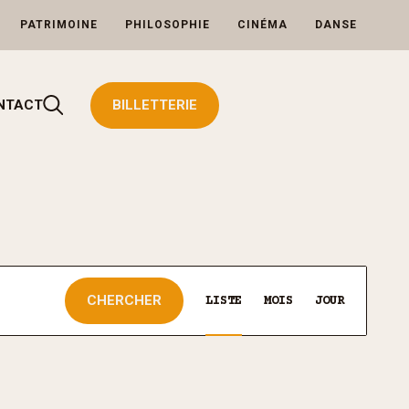
PATRIMOINE
PHILOSOPHIE
CINÉMA
DANSE
Rechercher
NTACT
BILLETTERIE
Navigation
CHERCHER
de
LISTE
MOIS
JOUR
vues
Évènement