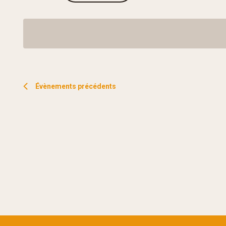
par
une
mot-
date.
clé.
Évènements
précédents