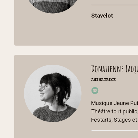
cc
Stavelot
st
p.b
e
Donatienne Jacq
ANIMATRICE
do
nat
Musique Jeune Publ
ien
Théâtre tout public,
ne
Festarts, Stages et
@
cc