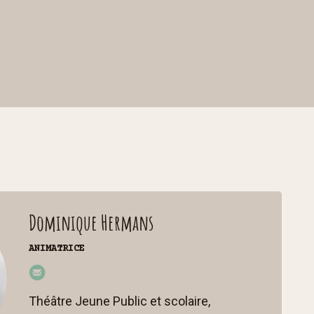
Dominique Hermans
ANIMATRICE
do
mi
Théâtre Jeune Public et scolaire,
niq