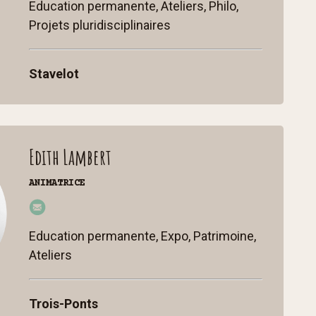
Education permanente, Ateliers, Philo,
ue
Projets pluridisciplinaires
@
cc
Stavelot
st
p.b
e
Edith Lambert
ANIMATRICE
edi
th
Education permanente, Expo, Patrimoine,
@
Ateliers
cc
st
Trois-Ponts
p.b