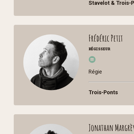
Stavelot & Trois-
st
p.b
e
Frédéric Petit
RÉGISSEUR
fre
de
Régie
ric
@
Trois-Ponts
cc
st
p.b
e
Jonathan Margrè