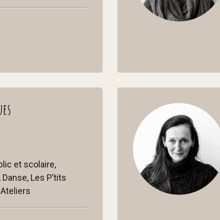
ues
ic et scolaire,
 Danse, Les P’tits
 Ateliers