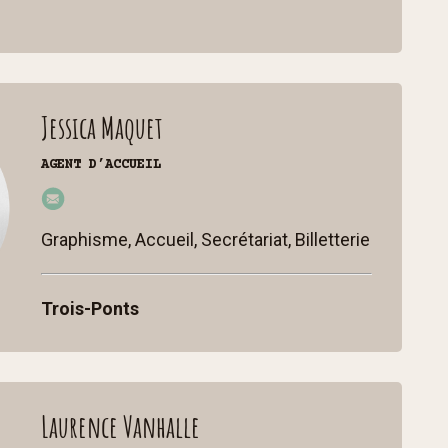
e
Jessica Maquet
AGENT D’ACCUEIL
jes
sic
Graphisme, Accueil, Secrétariat, Billetterie
a@
cc
Trois-Ponts
st
p.b
e
Laurence Vanhalle