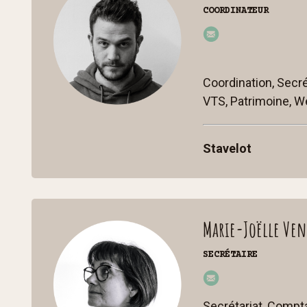
COORDINATEUR
jon
ath
an
Coordination, Secrét
@
VTS,
Patrimoine, W
cc
st
p.b
Stavelot
e
Marie-Joëlle Ven
SECRÉTAIRE
ma
riej
Secrétariat, Comptab