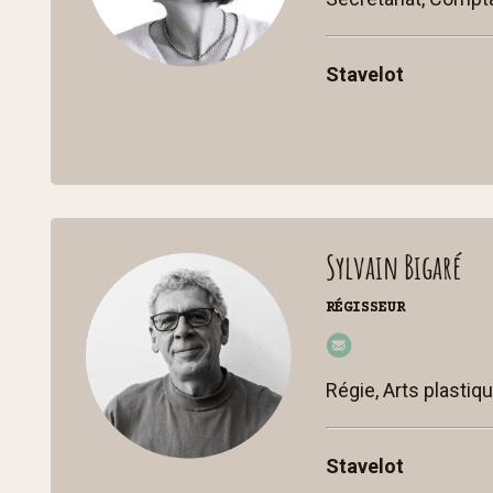
o
@
Stavelot
cc
st
p.b
e
Sylvain Bigaré
RÉGISSEUR
syl
vai
Régie, Arts plasti
n
@
Stavelot
cc