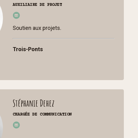
AUXILIAIRE DE PROJET
lau
re
Soutien aux projets.
nc
e
Trois-Ponts
@
cc
st
p.b
e
Stéphanie Dehez
CHARGÉE DE COMMUNICATION
st
ep