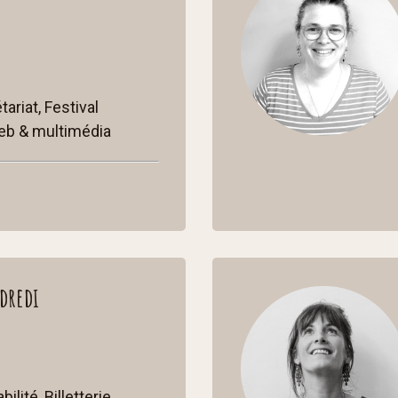
ariat, Festival
eb & multimédia
dredi
ilité, Billetterie