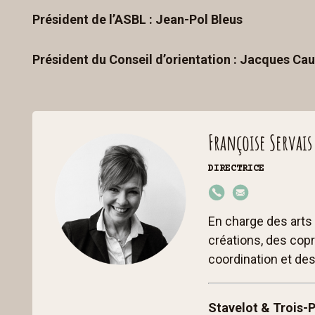
Président de l’ASBL : Jean-Pol Bleus
Président du Conseil d’orientation : Jacques Ca
Françoise Servais
DIRECTRICE
+3
fra
28
nc
En charge des arts
08
ois
créations, des copr
80
e
coordination et de
52
@
0
cc
Stavelot & Trois-
st