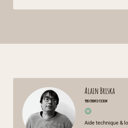
p.b
e
Alain Briska
TECHNICIEN
inf
o
Aide technique & lo
@