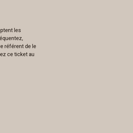
eptent les
réquentez,
e référent de le
ez ce ticket au