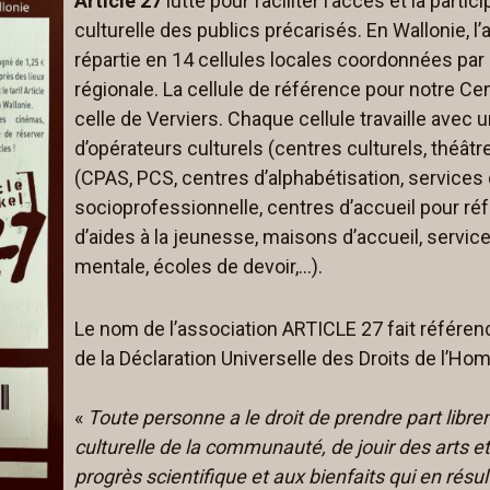
Article 27
lutte pour faciliter l’accès et la partici
culturelle des publics précarisés. En Wallonie, l’
répartie en 14 cellules locales coordonnées par 
régionale. La cellule de référence pour notre Cen
celle de Verviers. Chaque cellule travaille avec 
d’opérateurs culturels (centres culturels, théâtr
(CPAS, PCS, centres d’alphabétisation, services 
socioprofessionnelle, centres d’accueil pour réf
d’aides à la jeunesse, maisons d’accueil, servic
mentale, écoles de devoir,…).
Le nom de l’association ARTICLE 27 fait référence
de la Déclaration Universelle des Droits de l’Ho
«
Toute personne a le droit de prendre part libre
culturelle de la communauté, de jouir des arts et
progrès scientifique et aux bienfaits qui en résul