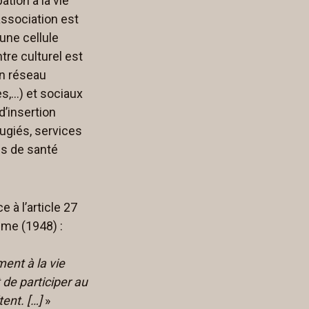
pation à la vie
association est
une cellule
tre culturel est
un réseau
es,…) et sociaux
d’insertion
ugiés, services
es de santé
 à l’article 27
mme (1948) :
ment à la vie
 de participer au
tent. […]
»