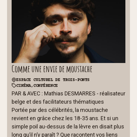
t
d
n
e
a
v
v
u
i
e
g
s
a
É
t
v
Comme une envie de moustache
i
è
ESPACE CULTUREL DE TROIS-PONTS
o
n
CINÉMA,
CONFÉRENCE
n
e
PAR & AVEC : Mathias DESMARRES - réalisateur
d
m
belge et des facilitateurs thématiques
e
e
Portée par des célébrités, la moustache
v
n
revient en grâce chez les 18-35 ans. Et si un
u
t
simple poil au-dessus de la lèvre en disait plus
e
long qu’il n’y paraît ? Que racontent vos liens