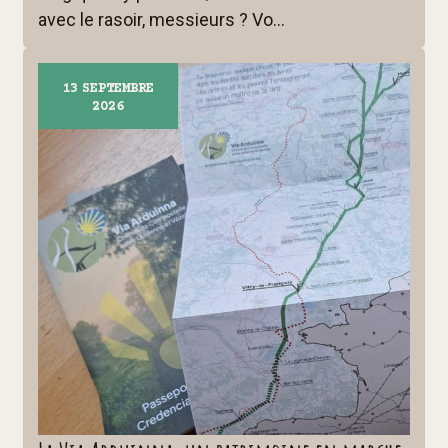
s
avec le rasoir, messieurs ? Vo...
É
v
13
SEPTEMBRE
è
2026
n
e
m
e
n
t
s