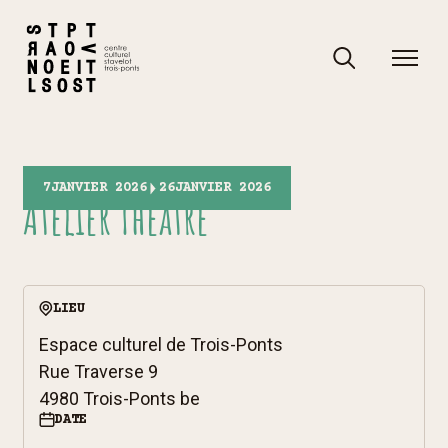
Skip
to
content
Rechercher
Rechercher
7
JANVIER 2026
26
JANVIER 2026
Atelier Théâtre
LIEU
Espace culturel de Trois-Ponts
Rue Traverse 9
4980 Trois-Ponts be
DATE