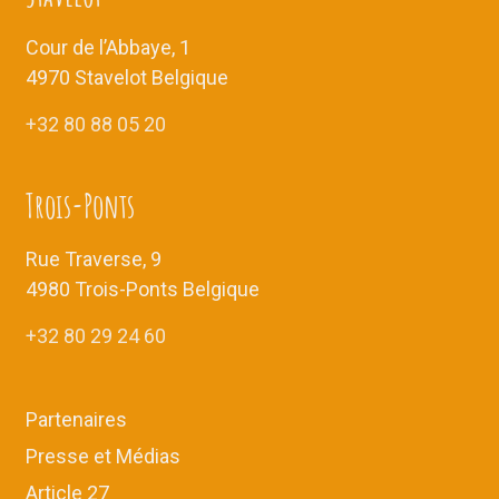
v
n
u
t
Cour de l’Abbaye, 1
e
4970 Stavelot Belgique
s
+32 80 88 05 20
É
v
è
Trois-Ponts
n
e
Rue Traverse, 9
m
4980 Trois-Ponts Belgique
e
+32 80 29 24 60
n
t
s
Partenaires
Presse et Médias
Article 27