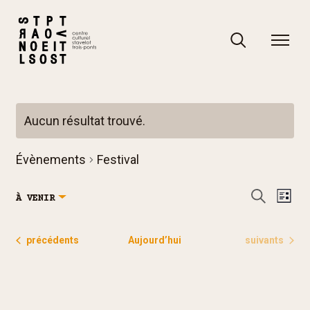
Skip
to
content
Rechercher
Rechercher
Aucun résultat trouvé.
Notice
Évènements
Festival
R
N
Recherch
À VENIR
Liste
e
a
Sélectionnez
c
v
une
Évènements
Évènements
précédents
Aujourd’hui
suivants
h
i
date.
e
g
r
a
c
t