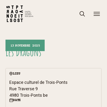
Skip
to
content
Rechercher
Rechercher
13
NOVEMBRE 2025
Les Dragons
LIEU
Espace culturel de Trois-Ponts
Rue Traverse 9
4980 Trois-Ponts be
DATE