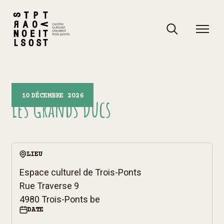
Skip
to
content
Rechercher
Rechercher
10
DÉCEMBRE 2026
Les Grands Ducs
LIEU
Espace culturel de Trois-Ponts
Rue Traverse 9
4980 Trois-Ponts be
DATE