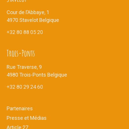
v
n
u
t
Cour de l’Abbaye, 1
e
4970 Stavelot Belgique
s
+32 80 88 05 20
É
v
è
Trois-Ponts
n
e
Rue Traverse, 9
m
4980 Trois-Ponts Belgique
e
+32 80 29 24 60
n
t
s
Partenaires
Presse et Médias
Article 27