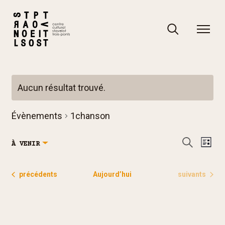
Skip
to
content
Rechercher
Rechercher
Aucun résultat trouvé.
Notice
Évènements
1chanson
R
N
Recherch
À VENIR
Liste
e
a
Sélectionnez
c
v
une
Évènements
Évènements
précédents
Aujourd’hui
suivants
h
i
date.
e
g
r
a
c
t