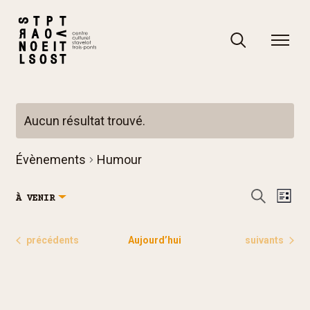
Skip
to
content
Rechercher
Rechercher
Aucun résultat trouvé.
Notice
Évènements
Humour
R
N
Recherch
À VENIR
Liste
e
a
Sélectionnez
c
v
une
Évènements
Évènements
précédents
Aujourd’hui
suivants
h
i
date.
e
g
r
a
c
t