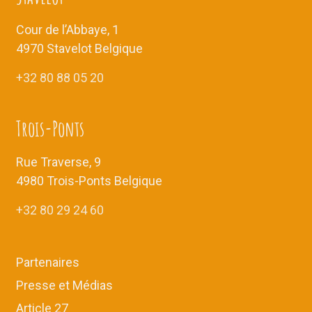
v
n
u
t
Cour de l’Abbaye, 1
e
4970 Stavelot Belgique
s
+32 80 88 05 20
É
v
è
Trois-Ponts
n
e
Rue Traverse, 9
m
4980 Trois-Ponts Belgique
e
+32 80 29 24 60
n
t
s
Partenaires
Presse et Médias
Article 27