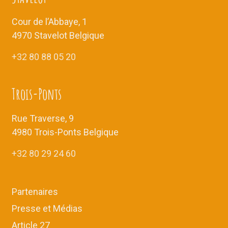
e
e
Cour de l’Abbaye, 1
s
m
4970 Stavelot Belgique
É
e
v
+32 80 88 05 20
è
n
n
Trois-Ponts
t
e
m
s
Rue Traverse, 9
e
4980 Trois-Ponts Belgique
n
t
+32 80 29 24 60
s
Partenaires
Presse et Médias
Article 27