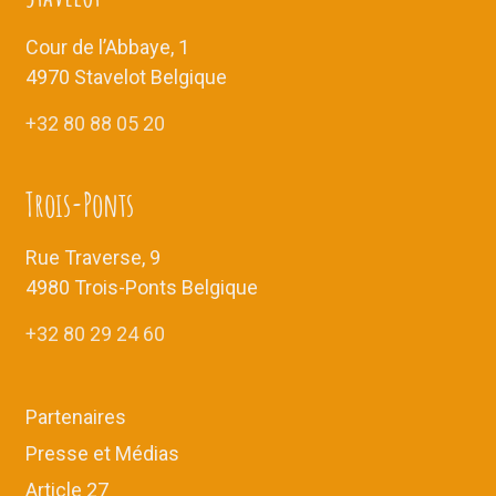
v
n
u
t
Cour de l’Abbaye, 1
e
4970 Stavelot Belgique
s
+32 80 88 05 20
É
v
è
Trois-Ponts
n
e
Rue Traverse, 9
m
4980 Trois-Ponts Belgique
e
+32 80 29 24 60
n
t
s
Partenaires
Presse et Médias
Article 27