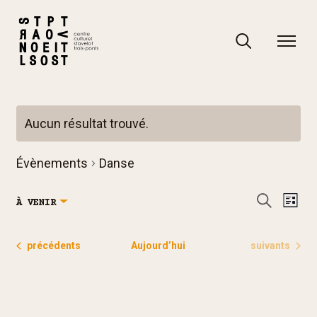
Skip
to
content
Rechercher
Rechercher
Aucun résultat trouvé.
Notice
Évènements
Danse
R
N
Recherch
À VENIR
Liste
e
a
Sélectionnez
c
v
une
Évènements
Évènements
précédents
Aujourd’hui
suivants
h
i
date.
e
g
r
a
c
t