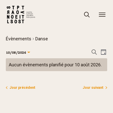
Skip
to
content
Rechercher
Rechercher
Évènements
Danse
R
N
Recherch
10/08/2026
Jour
e
a
Sélectionnez
Aucun évènements planifié pour 10 août 2026.
c
v
une
Notice
h
i
date.
e
g
r
a
Jour précédent
Jour suivant
c
t
h
i
e
o
e
n