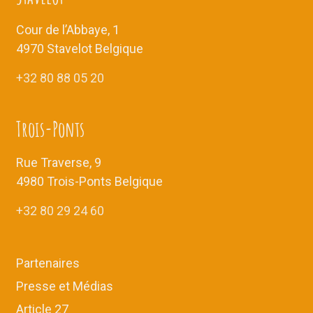
s
É
Cour de l’Abbaye, 1
v
4970 Stavelot Belgique
è
+32 80 88 05 20
n
e
m
Trois-Ponts
e
n
Rue Traverse, 9
t
4980 Trois-Ponts Belgique
s
+32 80 29 24 60
Partenaires
Presse et Médias
Article 27