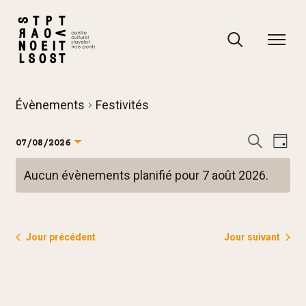
Skip
to
content
Rechercher
Rechercher
Évènements
Festivités
R
N
Recherch
07/08/2026
Jour
e
a
Sélectionnez
Aucun évènements planifié pour 7 août 2026.
c
v
une
Notice
h
i
date.
e
g
r
a
Jour précédent
Jour suivant
c
t
h
i
e
o
e
n