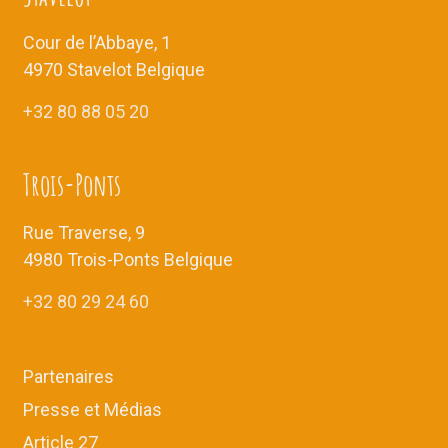
s
É
Cour de l’Abbaye, 1
v
4970 Stavelot Belgique
è
+32 80 88 05 20
n
e
m
Trois-Ponts
e
n
Rue Traverse, 9
t
4980 Trois-Ponts Belgique
s
+32 80 29 24 60
Partenaires
Presse et Médias
Article 27