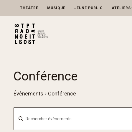
Skip
to
THÉÂTRE
MUSIQUE
JEUNE PUBLIC
ATELIERS
content
Conférence
Évènements
Conférence
Recherche
Saisir
et
mot-
navigation