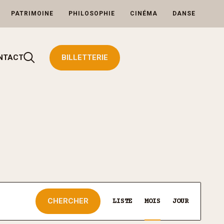
PATRIMOINE
PHILOSOPHIE
CINÉMA
DANSE
Rechercher
NTACT
BILLETTERIE
Navigation
CHERCHER
de
LISTE
MOIS
JOUR
vues