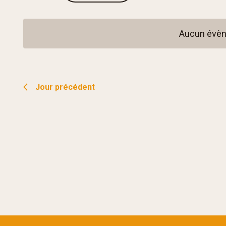
par
une
mot-
date.
clé.
Aucun évène
Jour précédent