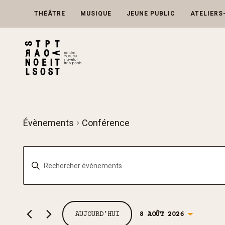
Skip
to
THÉÂTRE
MUSIQUE
JEUNE PUBLIC
ATELIERS
content
Évènements
Conférence
Recherche
Saisir
et
mot-
navigation
clé.
de
Rechercher
vues
AUJOURD’HUI
8 AOÛT 2026
Évènements
Évènements
Sélectionnez