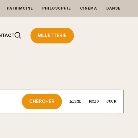
PATRIMOINE
PHILOSOPHIE
CINÉMA
DANSE
Rechercher
NTACT
BILLETTERIE
Navigation
CHERCHER
de
LISTE
MOIS
JOUR
vues
Évènement